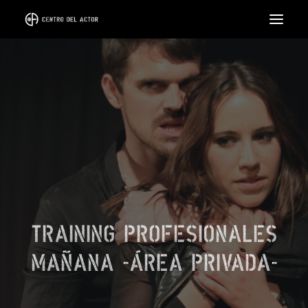
EL CENTRO
FORMACIÓN
CICLOS
INTENSIVOS
COACH
ALQUILER DE SALA
TRAINING PROFESIONALES
LLÁMANOS
MAÑANA -ÁREA PRIVADA-
SEARCH