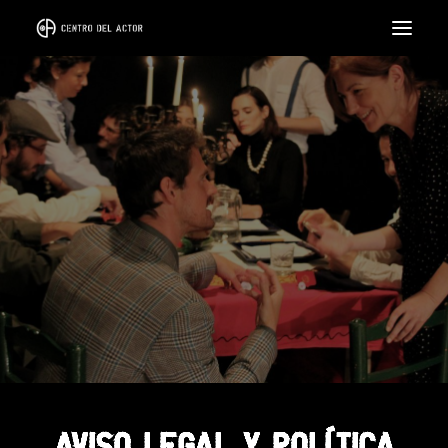
EL CENTRO
FORMACIÓN
CICLOS
INTENSIVOS
COACH
ALQUILER DE SALA
LLÁMANOS
SEARCH
AVISO LEGAL Y POLÍTICA