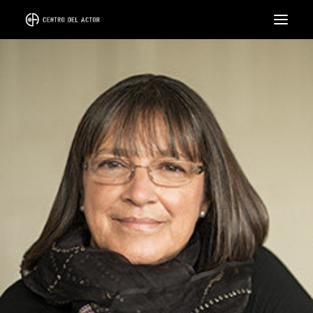
EL CENTRO
FORMACIÓN
CICLOS
INTENSIVOS
COACH
ALQUILER DE SALA
LLÁMANOS
SEARCH