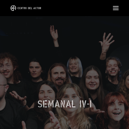
EL CENTRO
FORMACIÓN
CICLOS
INTENSIVOS
COACH
ALQUILER DE SALA
LLÁMANOS
SEMANAL IV-I
SEARCH