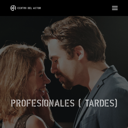
EL CENTRO
FORMACIÓN
CICLOS
INTENSIVOS
COACH
ALQUILER DE SALA
LLÁMANOS
PROFESIONALES (TARDES)
SEARCH