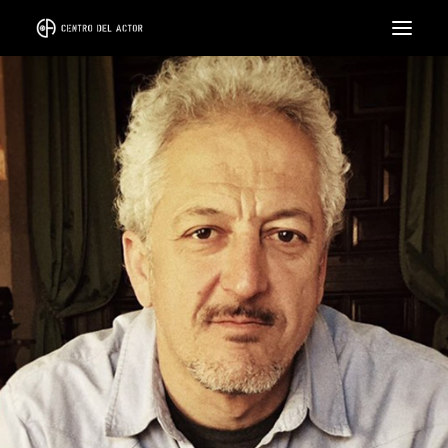
EL CENTRO
FORMACIÓN
CICLOS
INTENSIVOS
COACH
ALQUILER DE SALA
LLÁMANOS
SEARCH