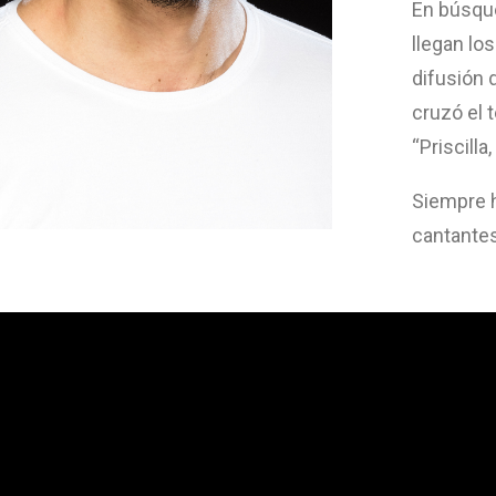
En búsque
llegan lo
difusión 
cruzó el 
“Priscilla
Siempre h
cantantes