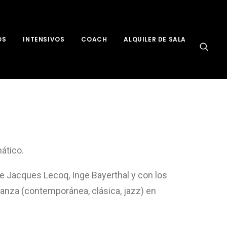
OS
INTENSIVOS
COACH
ALQUILER DE SALA
ático.
de Jacques Lecoq, Inge Bayerthal y con los
nza (contemporánea, clásica, jazz) en