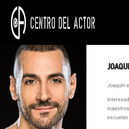
JOAQU
Joaquín e
Interesad
maestros
escuelas 