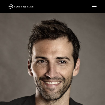
EL CENTRO
FORMACIÓN
CICLOS
INTENSIVOS
COACH
ALQUILER DE SALA
LLÁMANOS
SEARCH