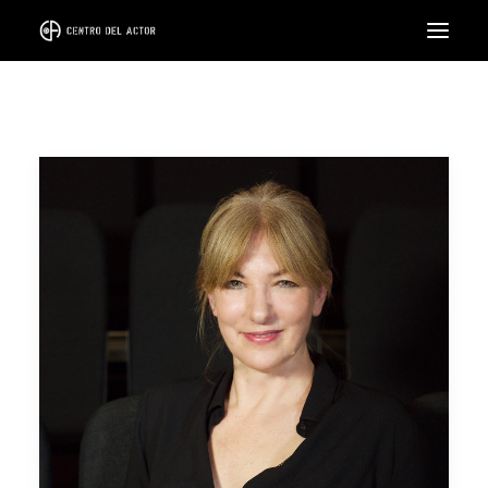
EL CENTRO
FORMACIÓN
CICLOS
INTENSIVOS
COACH
ALQUILER DE SALA
LLÁMANOS
SEARCH