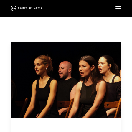
EL CENTRO
FORMACIÓN
CICLOS
INTENSIVOS
COACH
ALQUILER DE SALA
LLÁMANOS
SEARCH