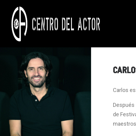
CARLO
Carlos es
Después d
de Festiv
maestros 